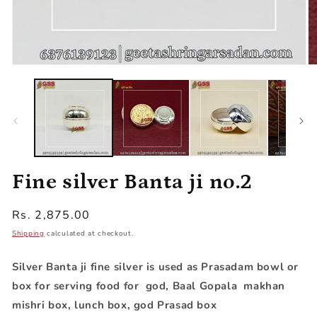
Open
O
media
m
1
2
in
in
modal
m
Fine silver Banta ji no.2
Regular
Rs. 2,875.00
price
Shipping
calculated at checkout.
Silver Banta ji fine silver
is used as Prasadam bowl or
box for serving food for god, Baal Gopala makhan
mishri box, lunch box, god Prasad box