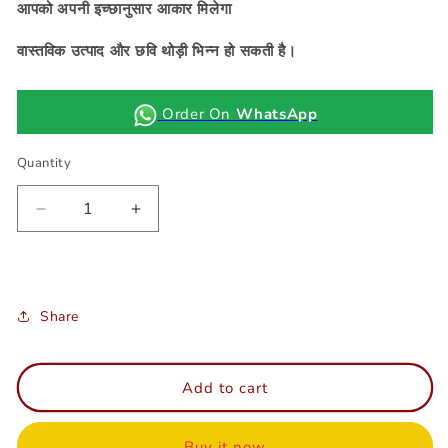
आपको अपनी इच्छानुसार आकार मिलेगा
वास्तविक उत्पाद और छवि थोड़ी भिन्न हो सकती है।
Order On
WhatsApp
Quantity
Decrease
Increase
quantity
quantity
for
for
Fine
Fine
silver
silver
Share
Banta
Banta
ji
ji
no.2
no.2
Add to cart
Buy it now