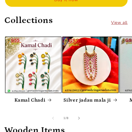
Collections
View all
Kamal Chadi
Silver jadau mala ji
M
of
1
/
8
Wooden Items