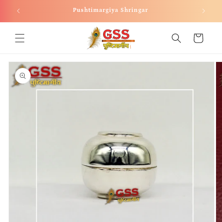
Skip to
Welcome to our store
content
Cart
Skip to
product
information