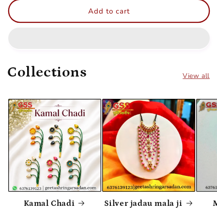
keri
keri
Add to cart
katra
katra
Collections
View all
Kamal Chadi
Silver jadau mala ji
M