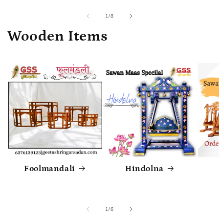
of
1
/
8
Wooden Items
Foolmandali
Hindolna
of
1
/
6