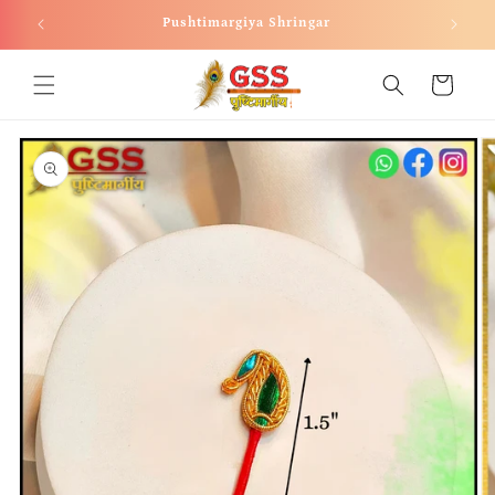
Skip to
Welcome to our store
content
Cart
Skip to
product
information