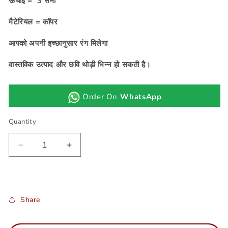
ऊंचाई = 3 सेमी
मैटेरियल = कॉपर
आपको अपनी इच्छानुसार रंग मिलेगा
वास्तविक उत्पाद और छवि थोड़ी भिन्न हो सकती है।
Order On
WhatsApp
Quantity
Decrease
Increase
quantity
quantity
for
for
Jadau
Jadau
kundan
kundan
Share
shishfool
shishfool