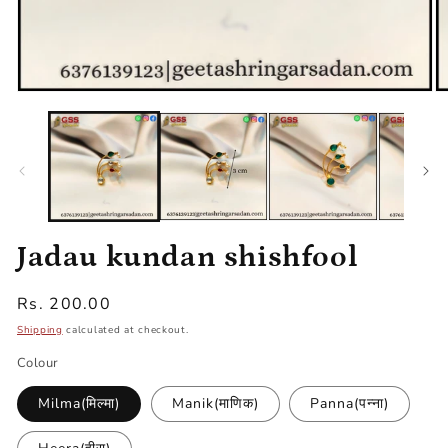
Open
O
media
m
1
2
in
in
modal
m
Jadau kundan shishfool
Regular
Rs. 200.00
price
Shipping
calculated at checkout.
Colour
Milma(मिल्मा)
Manik(माणिक)
Panna(पन्ना)