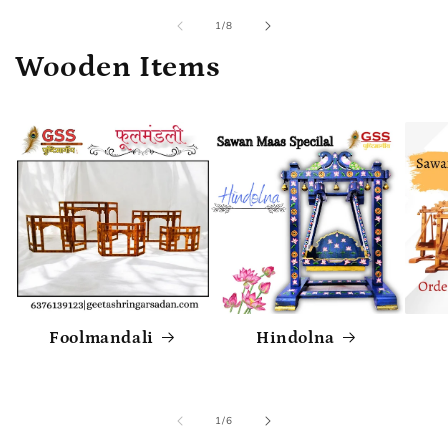
of
1
/
8
Wooden Items
Foolmandali
Hindolna
of
1
/
6