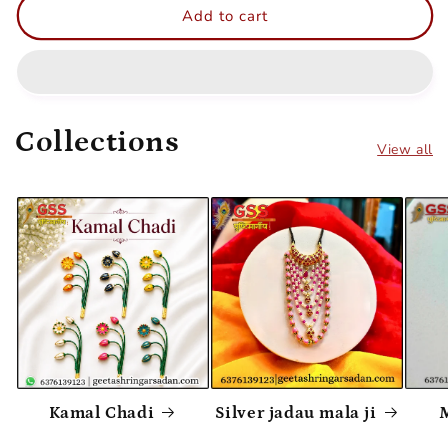
Add to cart
Collections
View all
Kamal Chadi
Silver jadau mala ji
M