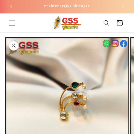
Skip to
Pushtimargiya Shringar
content
Cart
Skip to
product
information