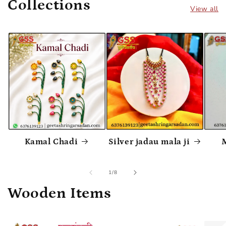
Collections
View all
Kamal Chadi
Silver jadau mala ji
M
of
1
/
8
Wooden Items