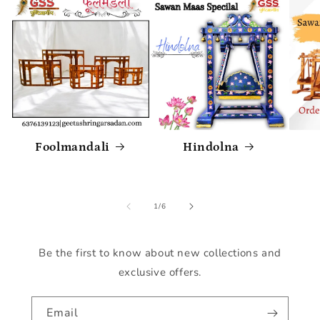
Foolmandali
Hindolna
of
1
/
6
Be the first to know about new collections and
exclusive offers.
Email