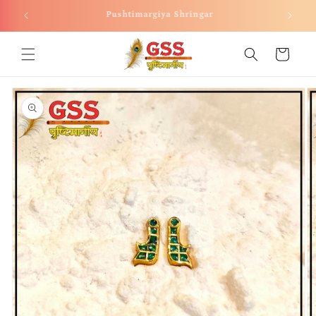
Skip to
Welcome to our store
content
Cart
Skip to
product
information