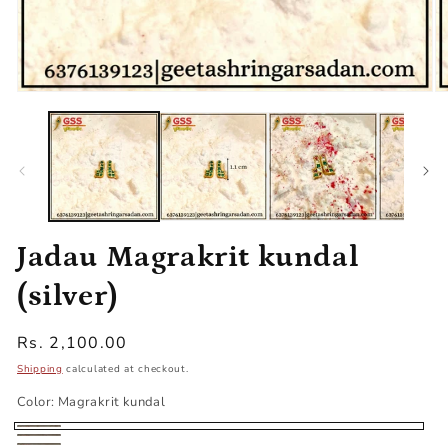
Open
O
media
m
1
2
in
in
modal
m
Jadau Magrakrit kundal
(silver)
Regular
Rs. 2,100.00
price
Shipping
calculated at checkout.
Color:
Magrakrit kundal
Magrakrit